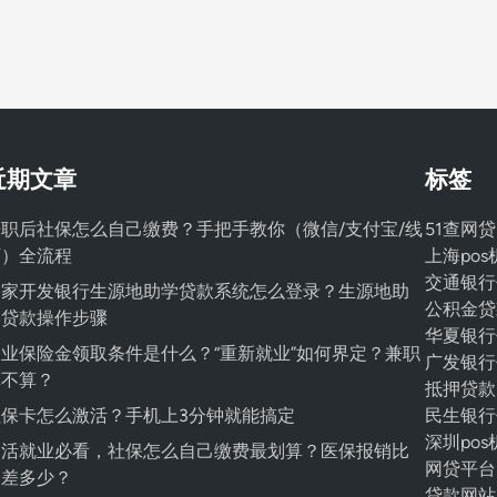
近期文章
标签
职后社保怎么自己缴费？手把手教你（微信/支付宝/线
51查网贷
下）全流程
上海po
交通银行
国家开发银行生源地助学贷款系统怎么登录？生源地助
公积金贷
学贷款操作步骤
华夏银行
业保险金领取条件是什么？“重新就业”如何界定？兼职
广发银行
算不算？
抵押贷款
社保卡怎么激活？手机上3分钟就能搞定
民生银行
深圳pos
灵活就业必看，社保怎么自己缴费最划算？医保报销比
网贷平台
例差多少？
贷款网站