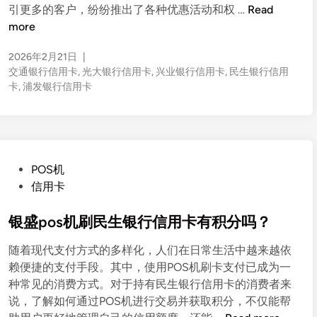
交
引更多的客户，纷纷推出了各种优惠活动和权 …
Read
通
more
、
2026年2月21日
|
浦
交通银行信用卡
,
光大银行信用卡
,
兴业银行信用卡
,
民生银行信用
发
卡
,
浦发银行信用卡
、
兴
业
、
民
P
POS机
生
o
信用卡
、
s
光
t
银盛pos机刷民生银行信用卡有积分吗？
大
e
信
随着现代支付方式的多样化，人们在日常生活中越来越依
d
用
赖便捷的支付手段。其中，使用POS机刷卡支付已成为一
i
卡
种常见的消费方式。对于持有民生银行信用卡的消费者来
n
，
说，了解如何通过POS机进行交易并获取积分，不仅能帮
2