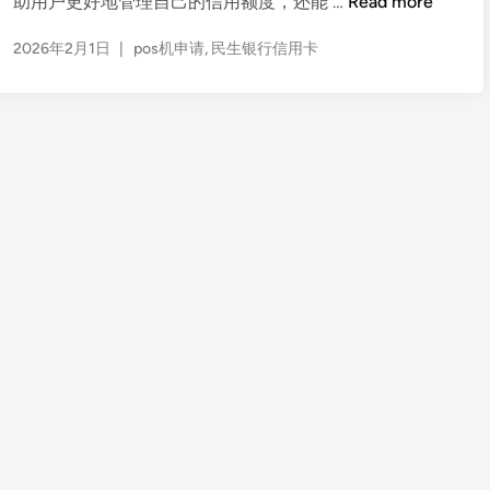
银
助用户更好地管理自己的信用额度，还能 …
Read more
0
盛
2
2026年2月1日
|
pos机申请
,
民生银行信用卡
p
6
o
年
s
权
机
益
刷
缩
民
水
生
对
银
比
行
信
用
卡
有
积
分
吗
？