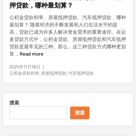
t
押贷款，哪种最划算？
流
e
程
公积金贷款利率、房屋抵押贷款、汽车抵押贷款，哪种
d
及
最划算？ 随着经济的不断发展和人们生活水平的提
i
额
高，贷款已成为许多人解决资金需求的重要途径。在众
n
度
多贷款方式中，公积金贷款、房屋抵押贷款和汽车抵押
最
贷款是最常见的三种。那么，这三种贷款方式哪种更划
大
公
算 …
Read more
化
积
策
2025年11月18日
|
金
略
公积金贷款利率
,
房屋抵押贷款
,
汽车抵押贷款
贷
款
利
率
搜索
、
房
搜索
屋
抵
押