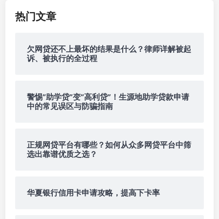
贷
热门文章
款
、
汽
欠网贷还不上最坏的结果是什么？律师详解被起
车
诉、被执行的全过程
抵
押
贷
警惕“助学贷”变“高利贷”！生源地助学贷款申请
款
中的常见误区与防骗指南
，
哪
种
正规网贷平台有哪些？如何从众多网贷平台中筛
最
选出靠谱优质之选？
划
算
？
华夏银行信用卡申请攻略，提高下卡率