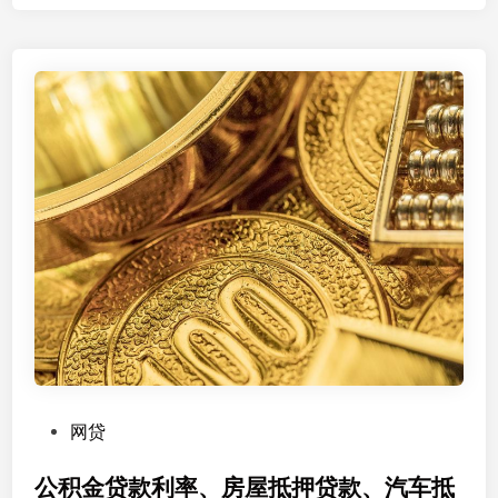
庭
资
产
：
房
屋
抵
押
贷
款
与
公
积
金
信
贷
P
网贷
的
o
申
s
公积金贷款利率、房屋抵押贷款、汽车抵
请