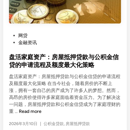
P
网贷
o
金融资讯
s
t
盘活家庭资产：房屋抵押贷款与公积金信
e
贷的申请流程及额度最大化策略
d
盘活家庭资产：房屋抵押贷款与公积金信贷的申请流程
i
及额度最大化策略 在当今社会，随着房价的不断上
n
涨，拥有一套自己的房产成为了许多人的梦想。然而，
高昂的房价使得许多家庭面临着资金压力。为了解决这
一问题，房屋抵押贷款和公积金信贷成为了家庭理财的
盘
重 …
Read more
活
2026年3月10日
|
公积金贷款
,
房屋抵押贷款
家