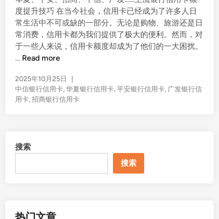
d
度提升技巧 在当今社会，信用卡已经成为了许多人日
i
常生活中不可或缺的一部分。无论是购物、旅游还是日
n
常消费，信用卡都为我们提供了极大的便利。然而，对
于一些人来说，信用卡额度却成为了他们的一大困扰。
华
…
Read more
夏
2025年10月25日
|
、
中信银行信用卡
,
华夏银行信用卡
,
平安银行信用卡
,
广发银行信
平
用卡
,
招商银行信用卡
安
、
招
商
搜索
、
中
搜索
信
、
广
发
热门文章