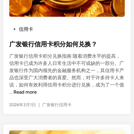
P
信用卡
o
s
广发银行信用卡积分如何兑换？
t
广发银行信用卡积分兑换指南 随着消费水平的提高，
e
信用卡已成为许多人日常生活中不可或缺的一部分。广
d
发银行作为国内领先的金融服务机构之一，其信用卡产
i
品也深受广大消费者的喜爱。然而，对于许多持卡人来
n
说，如何有效利用信用卡积分进行兑换，成为了一个值
广
…
Read more
发
2026年3月1日
|
广发银行信用卡
银
行
信
用