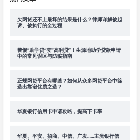
…
…
主
欠网贷还不上最坏的结果是什么？律师详解被起
流
诉、被执行的全过程
银
行
信
警惕“助学贷”变“高利贷”！生源地助学贷款申请
用
中的常见误区与防骗指南
卡
额
度
正规网贷平台有哪些？如何从众多网贷平台中筛
提
选出靠谱优质之选？
升
技
巧
华夏银行信用卡申请攻略，提高下卡率
华夏、平安、招商、中信、广发……主流银行信