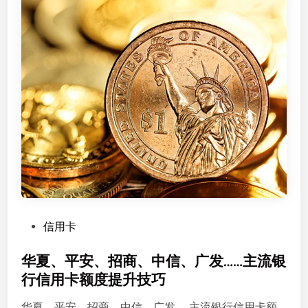
卡
积
分
如
何
兑
换
？
P
信用卡
o
s
华夏、平安、招商、中信、广发……主流银
t
行信用卡额度提升技巧
e
华夏、平安、招商、中信、广发……主流银行信用卡额